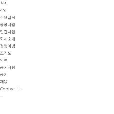
설계
감리
주요실적
공공사업
민간사업
회사소개
경영이념
조직도
연혁
공지사항
공지
채용
Contact Us