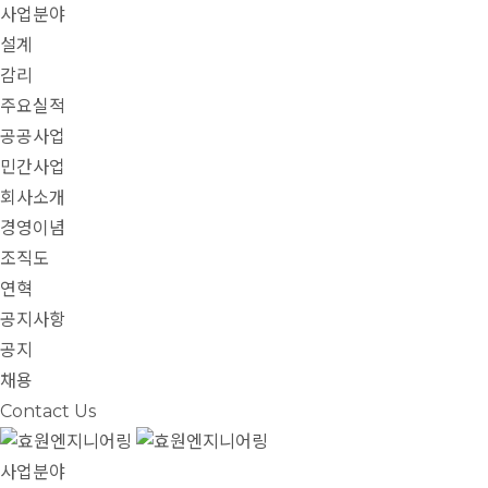
사업분야
설계
감리
주요실적
공공사업
민간사업
회사소개
경영이념
조직도
연혁
공지사항
공지
채용
Contact Us
사업분야