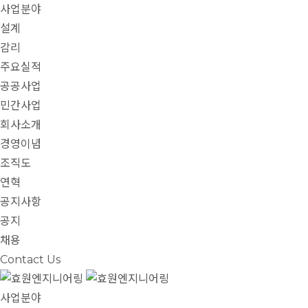
사업분야
설계
감리
주요실적
공공사업
민간사업
회사소개
경영이념
조직도
연혁
공지사항
공지
채용
Contact Us
사업분야