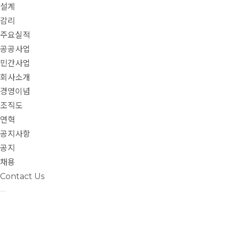
설계
감리
주요실적
공공사업
민간사업
회사소개
경영이념
조직도
연혁
공지사항
공지
채용
Contact Us