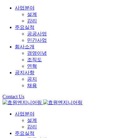
사업분야
설계
감리
주요실적
공공사업
민간사업
회사소개
경영이념
조직도
연혁
공지사항
공지
채용
Contact Us
사업분야
설계
감리
주요실적