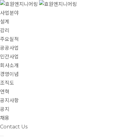
사업분야
설계
감리
주요실적
공공사업
민간사업
회사소개
경영이념
조직도
연혁
공지사항
공지
채용
Contact Us