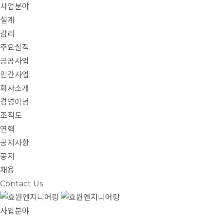
사업분야
설계
감리
주요실적
공공사업
민간사업
회사소개
경영이념
조직도
연혁
공지사항
공지
채용
Contact Us
사업분야