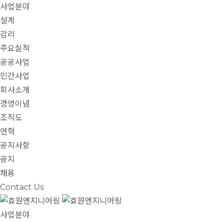
사업분야
설계
감리
주요실적
공공사업
민간사업
회사소개
경영이념
조직도
연혁
공지사항
공지
채용
Contact Us
사업분야