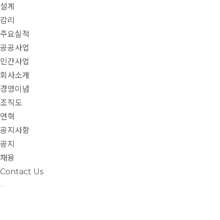
설계
감리
주요실적
공공사업
민간사업
회사소개
경영이념
조직도
연혁
공지사항
공지
채용
Contact Us