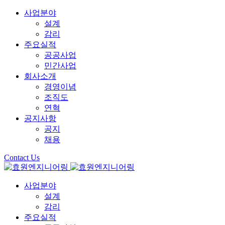
사업분야
설계
감리
주요실적
공공사업
민간사업
회사소개
경영이념
조직도
연혁
공지사항
공지
채용
Contact Us
사업분야
설계
감리
주요실적