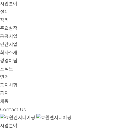
사업분야
설계
감리
주요실적
공공사업
민간사업
회사소개
경영이념
조직도
연혁
공지사항
공지
채용
Contact Us
사업분야