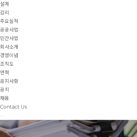
설계
감리
주요실적
공공사업
민간사업
회사소개
경영이념
조직도
연혁
공지사항
공지
채용
Contact Us